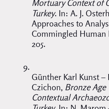
Mortuary Context of
Turkey
. In: A. J. Oste
Approaches to Analysi
Commingled Human R
205.
Günther Karl Kunst –
Czichon,
Bronze Age W
Contextual Archaeoz
Turkey
. In: N. Marom