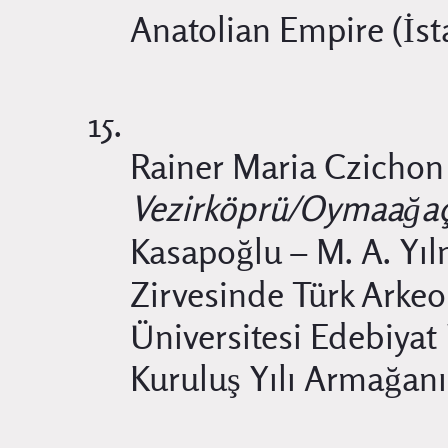
Anatolian Empire (İst
Rainer Maria Czichon
Vezirköprü/Oymaağaç 
Kasapoğlu – M. A. Yıl
Zirvesinde Türk Arkeol
Üniversitesi Edebiyat
Kuruluş Yılı Armağanı