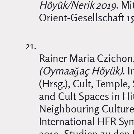
Höyük/Nerik 2019
. M
Orient-Gesellschaft 15
Rainer Maria Czichon
(Oymaağaç Höyük)
. 
(Hrsg.), Cult, Temple,
and Cult Spaces in Hi
Neighbouring Cultures
International HFR Sy
2019. Studien zu den