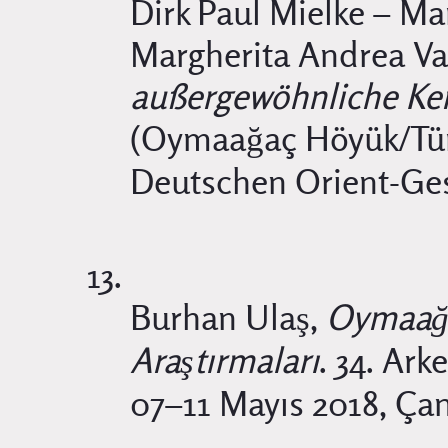
Dirk Paul Mielke – Ma
Margherita Andrea Val
außergewöhnliche Ke
(Oymaağaç Höyük/Türk
Deutschen Orient-Gese
Burhan Ulaş,
Oymaağa
Araştırmaları
. 34. Ark
07–11 Mayıs 2018, Çan