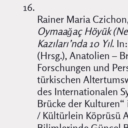
Rainer Maria Czichon
Oymaağaç Höyük (Ner
Kazıları’nda 10 Yıl
. In
(Hrsg.), Anatolien – B
Forschungen und Pers
türkischen Altertums
des Internationalen 
Brücke der Kulturen“ i
/ Kültürlein Köprüsü
Bilimlerinde Güncel B