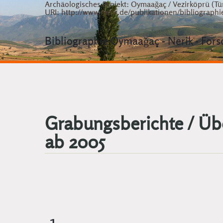
Archäologisches Projekt: Oymaağaç / Vezirköprü (Tür
URI: http://www.nerik.de/publikationen/bibliographi
Bibliographie Oymaağaç - Nerik - For
Grabungsberichte / Üb
ab 2005