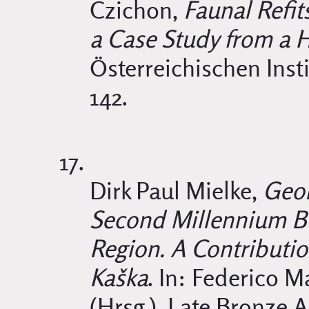
Czichon,
Faunal Refit
a Case Study from a H
Österreichischen Insti
142.
Dirk Paul Mielke,
Geom
Second Millennium BC
Region. A Contributio
Kaška
. In: Federico M
(Hrsg.), Late Bronze A