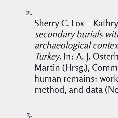
Sherry C. Fox – Kathr
secondary burials wi
archaeological contex
Turkey
. In: A. J. Oste
Martin (Hrsg.), Comm
human remains: worki
method, and data (Ne