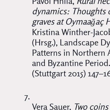
Pavol Hnila,
Rural nec
dynamics: Thoughts 
graves at Oymaağaç 
Kristina Winther-Jac
(Hrsg.), Landscape D
Patterns in Northern
and Byzantine Period.
(Stuttgart 2015) 147–1
Vera Sauer,
Two coins